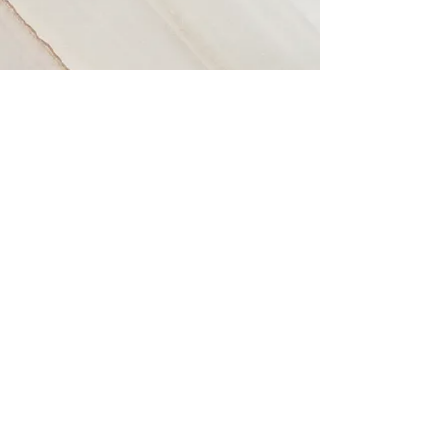
Pauline Pagnerre -
06 33 44 12 39 - 400
chemin de Tabel
- 47 150 LAUSSOU
paulinepagnerre@free.fr
- N°Siret
530 685 312
00015